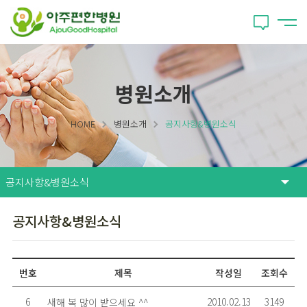
병원소개
HOME
병원소개
공지사항&병원소식
공지사항&병원소식
번호
제목
작성일
조회수
6
2010.02.13
3149
새해 복 많이 받으세요 ^^