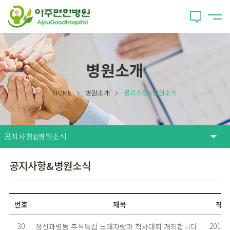
병원소개
HOME
병원소개
공지사항&병원소식
공지사항&병원소식
번호
제목
작성
30
2010.0
정신과병동 추석특집 노래자랑과 척사대회 개최합니다.