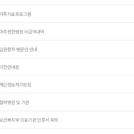
가족치료프로그램
아주편한병원 비급역내역
입원환자 병문안 안내
이전안내문
개인정보처리방침
협력병원 및 기관
보건복지부 의료기관 인증서 획득