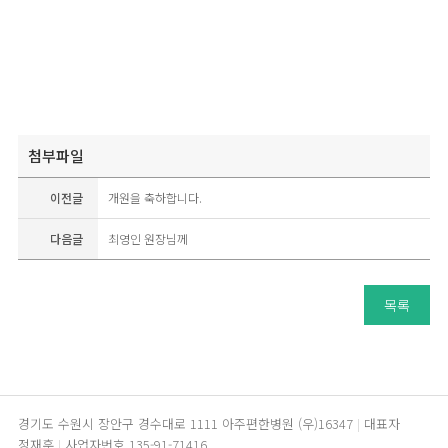
첨부파일
이전글
개원을 축하합니다.
다음글
최영인 원장님께
목록
경기도 수원시 장안구 경수대로 1111 아주편한병원 (우)16347
대표자
정재훈
사업자번호 135-91-71416