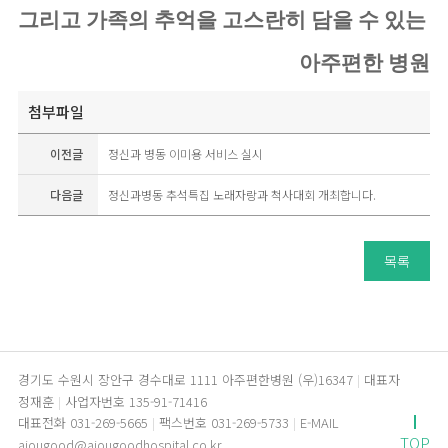
그리고 가족의 추억을 고스란히 담을 수 있는 
아주편한 병원
첨부파일
이전글
정신과 병동 이미용 서비스 실시
다음글
정신과병동 추석특집 노래자랑과 척사대회 개최합니다.
목록
경기도 수원시 장안구 경수대로 1111 아주편한병원 (우)16347
대표자
정재훈
사업자번호 135-91-71416
대표전화 031-269-5665
팩스번호 031-269-5733
E-MAIL
TOP
ajougood@ajougoodhospital.co.kr